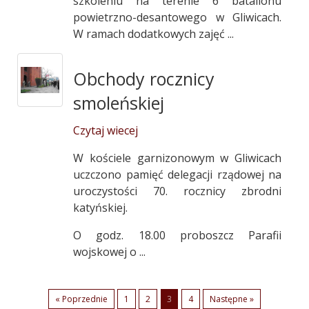
szkoleniu na terenie 6 batalionu
powietrzno-desantowego w Gliwicach.
W ramach dodatkowych zajęć ...
Obchody rocznicy
smoleńskiej
Czytaj wiecej
W kościele garnizonowym w Gliwicach
uczczono pamięć delegacji rządowej na
uroczystości 70. rocznicy zbrodni
katyńskiej.
O godz. 18.00 proboszcz Parafii
wojskowej o ...
« Poprzednie
1
2
3
4
Następne »